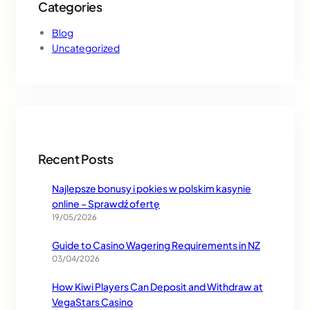
Categories
Blog
Uncategorized
Recent Posts
Najlepsze bonusy i pokies w polskim kasynie
online – Sprawdź ofertę
19/05/2026
Guide to Casino Wagering Requirements in NZ
03/04/2026
How Kiwi Players Can Deposit and Withdraw at
VegaStars Casino