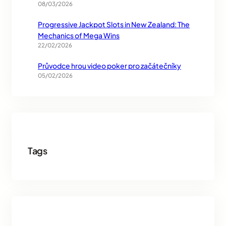
08/03/2026
Progressive Jackpot Slots in New Zealand: The
Mechanics of Mega Wins
22/02/2026
Průvodce hrou video poker pro začátečníky
05/02/2026
Tags