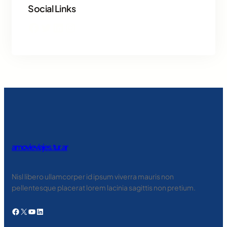
Social Links
amovieviajes.tur.ar
Nisl libero ullamcorper id ipsum viverra mauris non
pellentesque placerat lorem lacinia sagittis non pretium.