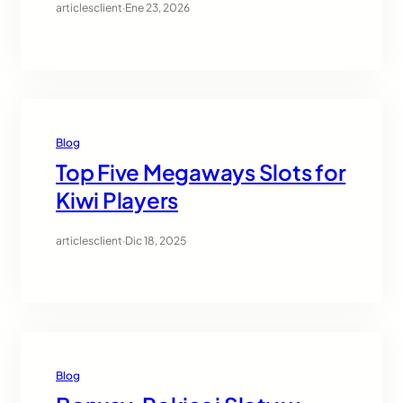
articlesclient
·
Ene 23, 2026
Blog
Top Five Megaways Slots for
Kiwi Players
articlesclient
·
Dic 18, 2025
Blog