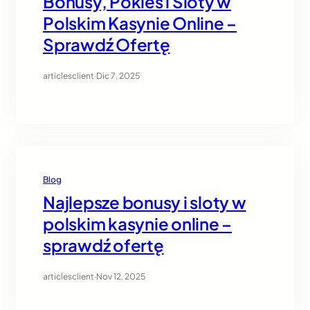
Bonusy, Pokies i Sloty w
Polskim Kasynie Online –
Sprawdź Ofertę
articlesclient
·
Dic 7, 2025
Blog
Najlepsze bonusy i sloty w
polskim kasynie online –
sprawdź ofertę
articlesclient
·
Nov 12, 2025