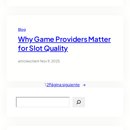
Blog
Why Game Providers Matter
for Slot Quality
articlesclient
·
Nov 9, 2025
1
2
Página siguiente
→