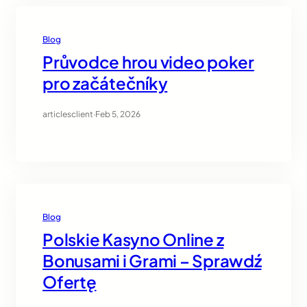
Blog
Průvodce hrou video poker
pro začátečníky
articlesclient
·
Feb 5, 2026
Blog
Polskie Kasyno Online z
Bonusami i Grami – Sprawdź
Ofertę