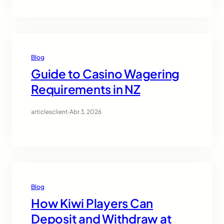
Blog
Guide to Casino Wagering
Requirements in NZ
articlesclient
·
Abr 3, 2026
Blog
How Kiwi Players Can
Deposit and Withdraw at